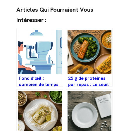
Articles Qui Pourraient Vous
Intéresser :
Fond d’œil :
25 g de protéines
combien de temps
par repas : Le seuil
sans voir et
nutritionnel pour
comment bien se
stabiliser son
préparer
appétit et préserver
sa masse
musculaire