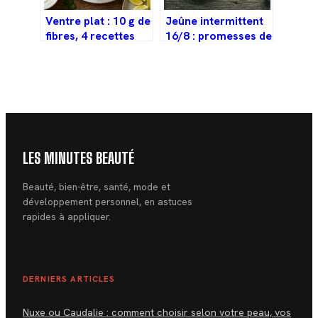
Ventre plat : 10 g de
Jeûne intermittent
fibres, 4 recettes
16/8 : promesses de
stratégiques et la
longévité contre
fin du stockage
risque
abdominal
cardiovasculaire
accru
LES MINUTES BEAUTÉ
Beauté, bien-être, santé, mode et
développement personnel, en astuces
rapides à appliquer.
DERNIERS ARTICLES
Nuxe ou Caudalie : comment choisir selon votre peau, vos