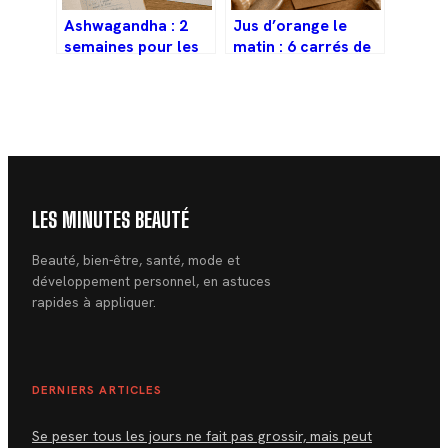
Ashwagandha : 2
Jus d’orange le
semaines pour les
matin : 6 carrés de
premiers effets, 8
sucre et un pic
pour un équilibre
glycémique à
durable
surveiller
LES MINUTES BEAUTÉ
Beauté, bien-être, santé, mode et
développement personnel, en astuces
rapides à appliquer.
DERNIERS ARTICLES
Se peser tous les jours ne fait pas grossir, mais peut