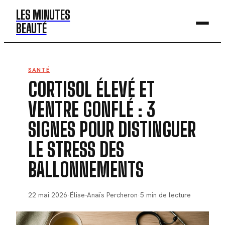
LES MINUTES
BEAUTÉ
BEAUTÉ
SANTÉ
CORTISOL ÉLEVÉ ET
MODE
VENTRE GONFLÉ : 3
SANTÉ
SIGNES POUR DISTINGUER
BIEN-ÊTRE
LE STRESS DES
DÉV. PERSO
BALLONNEMENTS
22 mai 2026
·
Élise-Anaïs Percheron
·
5 min de lecture