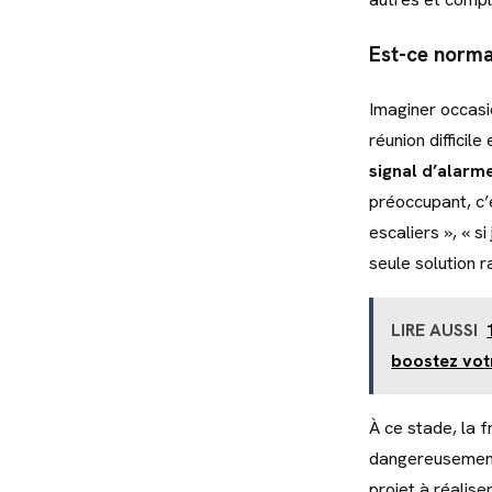
Est-ce norma
Imaginer occasi
réunion difficil
signal d’alarm
préoccupant, c’e
escaliers », « 
seule solution r
LIRE AUSSI
boostez vo
À ce stade, la 
dangereusement
projet à réalis