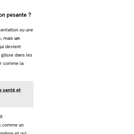
on pesante ?
sentation ou une
ie, mais
un
qui devient
 glisse dans les
er comme la
e santé et
it
as comme un
s-même et qui