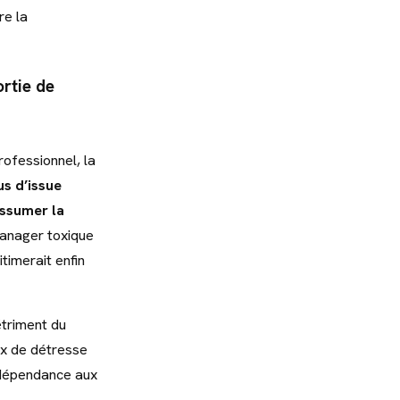
re la
ortie de
ofessionnel, la
us d’issue
assumer la
manager toxique
timerait enfin
étriment du
ux de détresse
, dépendance aux