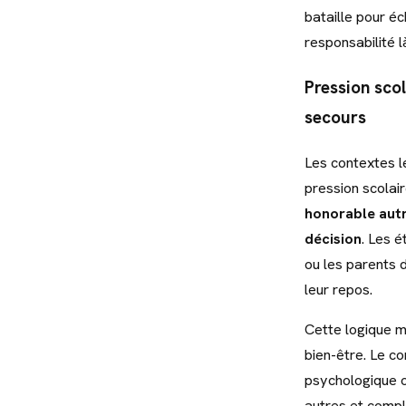
bataille pour é
responsabilité l
Pression scol
secours
Les contextes l
pression scolair
honorable autr
décision
. Les 
ou les parents 
leur repos.
Cette logique m
bien-être. Le co
psychologique o
autres et compli