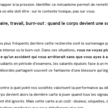
chapper à la pression. Identifier ce mécanisme permet de remett
à où elle doit être : sur le contexte toxique, pas sur vous.
aire, travail, burn-out : quand le corps devient une s
es plus fréquents derrière cette recherche sont le surmenage pr
e intense ou le burn-out. Dans ces situations,
vous ne voyez pl
e qu’un accident qui vous arrêterait sans que vous ayez à 
étudiants en période d’examens, les salariés épuisés face à un 
débordés partagent souvent ce fantasme d’une blessure qui légi
ontre à quel point nos sociétés valorisent la performance au d
rps devient alors la dernière carte à jouer quand tous les signa
nt été ignorés. Mais cette carte a un coût : douleur, séquelles
cations médicales que nous détaillerons plus loin.