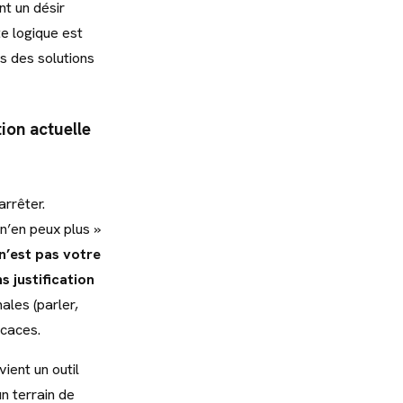
nt un désir
te logique est
s des solutions
tion actuelle
rrêter.
n’en peux plus »
n’est pas votre
 justification
ales (parler,
icaces.
ient un outil
un terrain de