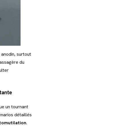
anodin, surtout
 passagère du
ulter
étante
ue un tournant
narios détaillés
utomutilation
.