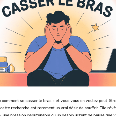
 comment se casser le bras » et vous vous en voulez peut-êtr
cette recherche est rarement un vrai désir de souffrir. Elle révè
, une pression insoutenable ou un besoin urgent de pause que 