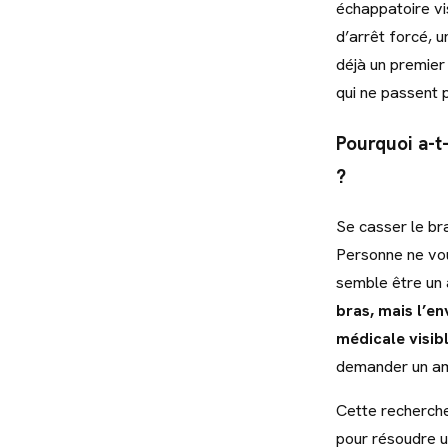
échappatoire vi
d’arrêt forcé, u
déjà un premier
qui ne passent 
Pourquoi a-t-
?
Se casser le br
Personne ne vous
semble être un 
bras, mais l’e
médicale visib
demander un am
Cette recherche
pour résoudre un