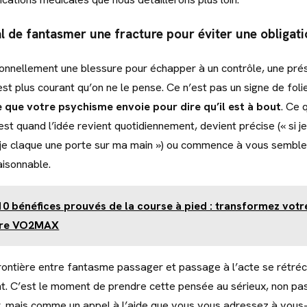
l de fantasmer une fracture pour éviter une obligati
onnellement une blessure pour échapper à un contrôle, une pré
e est plus courant qu’on ne le pense. Ce n’est pas un signe de fol
e que votre psychisme envoie pour dire qu’il est à bout
. Ce 
st quand l’idée revient quotidiennement, devient précise (« si je
si je claque une porte sur ma main ») ou commence à vous sembl
aisonnable.
10 bénéfices prouvés de la course à pied : transformez votr
tre VO2MAX
frontière entre fantasme passager et passage à l’acte se rétréc
. C’est le moment de prendre cette pensée au sérieux, non p
er, mais comme un appel à l’aide que vous vous adressez à vou