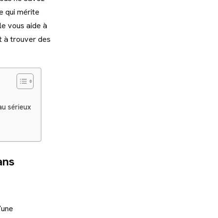
 qui mérite
le vous aide à
ut à trouver des
au sérieux
ans
’une