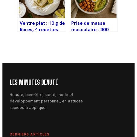
Ventre plat : 10 g de
Prise de masse
fibres, 4 recettes
musculaire : 300
stratégiques et la
kcal de surplus et 4
fin du stockage
piliers nutritionnels
abdominal
pour réussir
LES MINUTES BEAUTÉ
Beauté, bien-être, santé, mode et
développement personnel, en astuces
rapides à appliquer.
DERNIERS ARTICLES