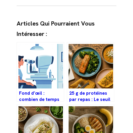
Articles Qui Pourraient Vous
Intéresser :
Fond d’œil :
25 g de protéines
combien de temps
par repas : Le seuil
sans voir et
nutritionnel pour
comment bien se
stabiliser son
préparer
appétit et préserver
sa masse
musculaire