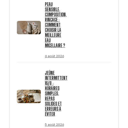
PEAU
SENSIBLE,
COMPOSITION,
RINÇAGE :
COMMENT
CHOISIR LA
MEILLEURE
EAU
MICELLAIRE ?
6 août 2026
JEÛNE
INTERMITTENT
16/8 :
HORAIRES
SIMPLES,
REPAS
SOLIDES ET
ERREURS À
ÉVITER
5 août 2026