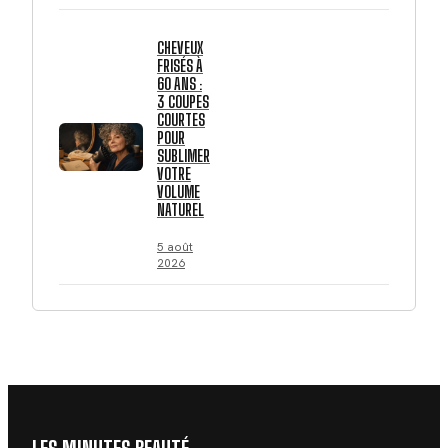
CHEVEUX
FRISÉS À
60 ANS :
3 COUPES
COURTES
POUR
SUBLIMER
VOTRE
VOLUME
NATUREL
5 août
2026