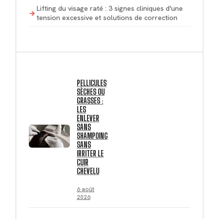
Lifting du visage raté : 3 signes cliniques d'une
tension excessive et solutions de correction
PELLICULES
SÈCHES OU
GRASSES :
LES
ENLEVER
SANS
SHAMPOING
SANS
IRRITER LE
CUIR
CHEVELU
6 août
2026