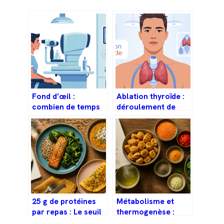
Fond d’œil :
Ablation thyroïde :
combien de temps
déroulement de
sans voir et
l’opération, risques
comment bien se
et vie après
préparer
25 g de protéines
Métabolisme et
par repas : Le seuil
thermogenèse :
nutritionnel pour
comment booster