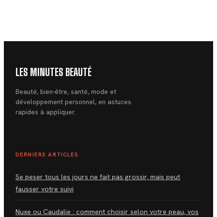
stabiliser son
votre dépense
appétit et préserver
énergétique par
sa masse
l’alimentation
musculaire
LES MINUTES BEAUTÉ
Beauté, bien-être, santé, mode et
développement personnel, en astuces
rapides à appliquer.
DERNIERS ARTICLES
Se peser tous les jours ne fait pas grossir, mais peut
fausser votre suivi
Nuxe ou Caudalie : comment choisir selon votre peau, vos