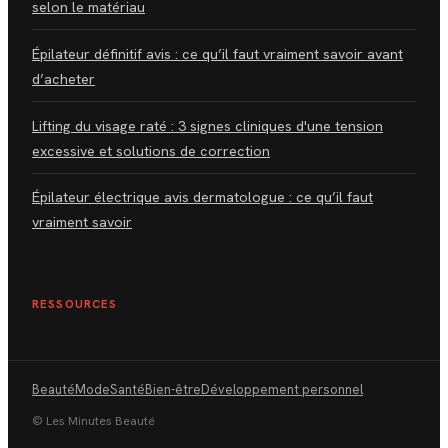
selon le matériau
Épilateur définitif avis : ce qu’il faut vraiment savoir avant
d’acheter
Lifting du visage raté : 3 signes cliniques d'une tension
excessive et solutions de correction
Épilateur électrique avis dermatologue : ce qu’il faut
vraiment savoir
RESSOURCES
Beauté
Mode
Santé
Bien-être
Développement personnel
© Les Minutes Beauté