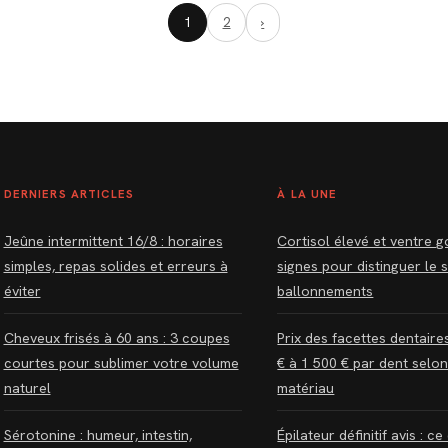
1
2
›
DERNIERS ARTICLES
À LA UNE
Jeûne intermittent 16/8 : horaires
Cortisol élevé et ventre go
simples, repas solides et erreurs à
signes pour distinguer le 
éviter
ballonnements
Cheveux frisés à 60 ans : 3 coupes
Prix des facettes dentaire
courtes pour sublimer votre volume
€ à 1 500 € par dent selon
naturel
matériau
Sérotonine : humeur, intestin,
Épilateur définitif avis : ce 