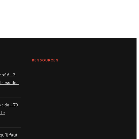
RESSOURCES
nflé : 3
stress des
s : de 170
 le
qu’il faut