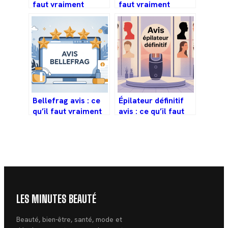
faut vraiment
faut vraiment
savoir avant de
savoir avant de
vous lancer
vous lancer
Bellefrag avis : ce
Épilateur définitif
qu’il faut vraiment
avis : ce qu’il faut
savoir avant de
vraiment savoir
commander
avant d’acheter
LES MINUTES BEAUTÉ
Beauté, bien-être, santé, mode et