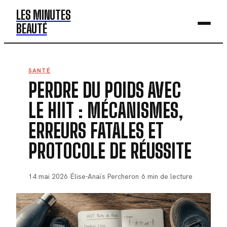
LES MINUTES
BEAUTÉ
BEAUTÉ
SANTÉ
PERDRE DU POIDS AVEC
MODE
LE HIIT : MÉCANISMES,
SANTÉ
ERREURS FATALES ET
BIEN-ÊTRE
PROTOCOLE DE RÉUSSITE
DÉV. PERSO
14 mai 2026
·
Élise-Anaïs Percheron
·
6 min de lecture