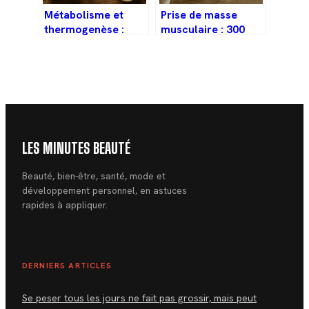
Métabolisme et
Prise de masse
thermogenèse :
musculaire : 300
comment booster
kcal de surplus et 4
votre dépense
piliers nutritionnels
énergétique par
pour réussir
l’alimentation
LES MINUTES BEAUTÉ
Beauté, bien-être, santé, mode et
développement personnel, en astuces
rapides à appliquer.
DERNIERS ARTICLES
Se peser tous les jours ne fait pas grossir, mais peut