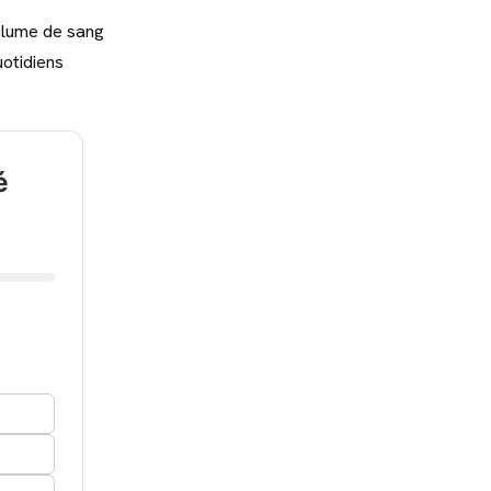
volume de sang
uotidiens
é