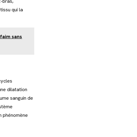
-bras,
issu qui la
 faim sans
cycles
ne dilatation
olume sanguin de
ystème
 un phénomène