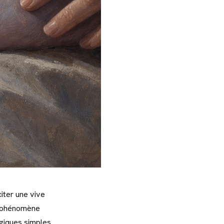
iter une vive
n phénomène
giques simples.