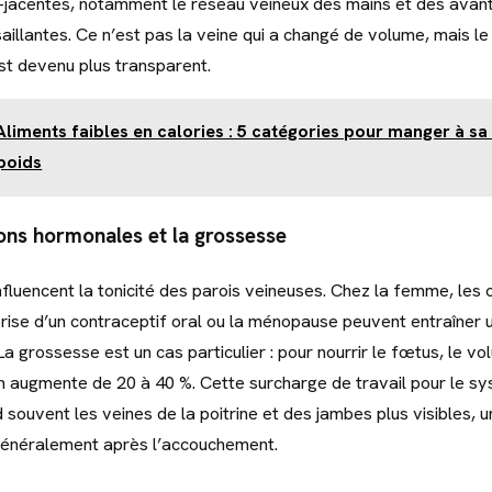
-jacentes, notamment le réseau veineux des mains et des avant
illantes. Ce n’est pas la veine qui a changé de volume, mais le t
est devenu plus transparent.
Aliments faibles en calories : 5 catégories pour manger à sa
poids
ions hormonales et la grossesse
fluencent la tonicité des parois veineuses. Chez la femme, les 
prise d’un contraceptif oral ou la ménopause peuvent entraîner u
a grossesse est un cas particulier : pour nourrir le fœtus, le v
 augmente de 20 à 40 %. Cette surcharge de travail pour le s
d souvent les veines de la poitrine et des jambes plus visibles,
généralement après l’accouchement.