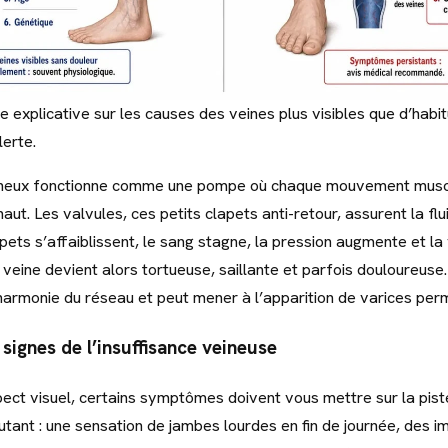
e explicative sur les causes des veines plus visibles que d’habit
lerte.
neux fonctionne comme une pompe où chaque mouvement muscu
haut. Les valvules, ces petits clapets anti-retour, assurent la flui
ets s’affaiblissent, le sang stagne, la pression augmente et la v
 veine devient alors tortueuse, saillante et parfois douloureuse
l’harmonie du réseau et peut mener à l’apparition de varices pe
signes de l’insuffisance veineuse
pect visuel, certains symptômes doivent vous mettre sur la pist
butant : une sensation de jambes lourdes en fin de journée, des 