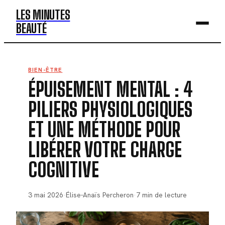
LES MINUTES
BEAUTÉ
BEAUTÉ
BIEN-ÊTRE
ÉPUISEMENT MENTAL : 4
MODE
PILIERS PHYSIOLOGIQUES
SANTÉ
ET UNE MÉTHODE POUR
BIEN-ÊTRE
LIBÉRER VOTRE CHARGE
DÉV. PERSO
COGNITIVE
3 mai 2026
·
Élise-Anaïs Percheron
·
7 min de lecture