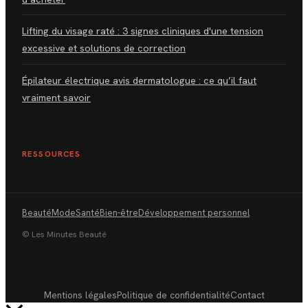
Lifting du visage raté : 3 signes cliniques d'une tension
excessive et solutions de correction
Épilateur électrique avis dermatologue : ce qu’il faut
vraiment savoir
RESSOURCES
Beauté
Mode
Santé
Bien-être
Développement personnel
© Les Minutes Beauté
Mentions légales
Politique de confidentialité
Contact