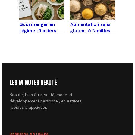
Quoi manger en
Alimentation sans
régime : 5 piliers
gluten : 6 familles
pour mincir
d’aliments naturels
durablement sans
et les réflexes pour
faim ni frustration
éviter les pièges
LES MINUTES BEAUTÉ
Beauté, bien-être, santé, mode et
développement personnel, en astuces
rapides à appliquer.
DERNIERS ARTICLES