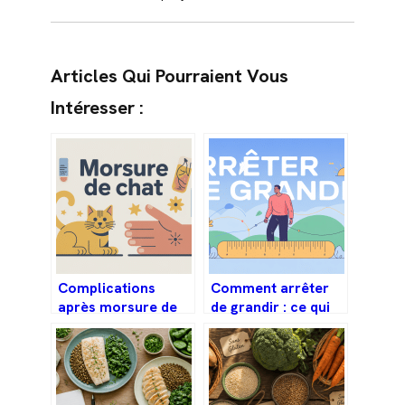
Articles Qui Pourraient Vous
Intéresser :
Complications
Comment arrêter
après morsure de
de grandir : ce qui
chat : risques,
est vraiment
signes d’alerte et
possible ou non
soins