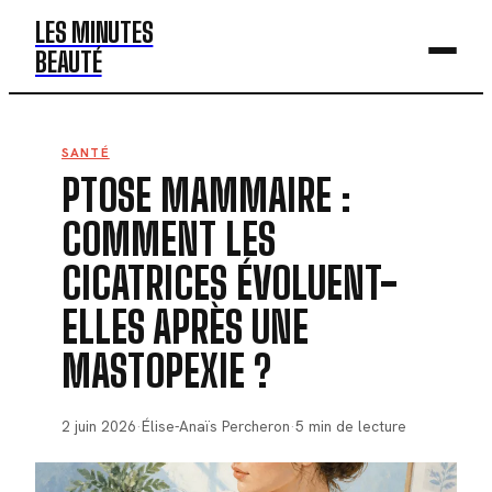
LES MINUTES
BEAUTÉ
BEAUTÉ
SANTÉ
PTOSE MAMMAIRE :
MODE
COMMENT LES
SANTÉ
CICATRICES ÉVOLUENT-
BIEN-ÊTRE
ELLES APRÈS UNE
DÉV. PERSO
MASTOPEXIE ?
2 juin 2026
·
Élise-Anaïs Percheron
·
5 min de lecture