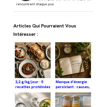
rencontrent chaque jour.
Articles Qui Pourraient Vous
Intéresser :
2,2 g/kg/jour : 5
Manque d’énergie
recettes protéinées
persistant : causes,
pour muscler votre
signaux d’alerte et
progression sans
stratégies pour
contrainte
retrouver votre
vitalité