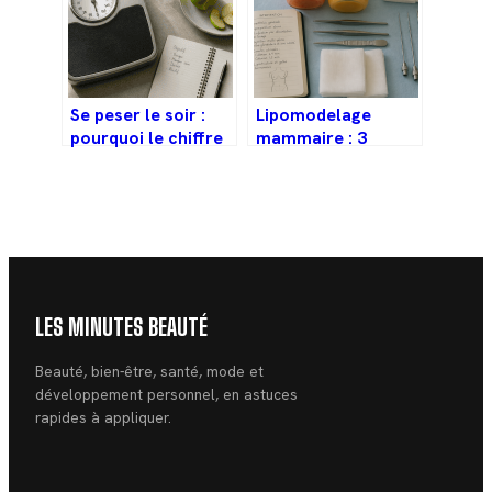
Se peser le soir :
Lipomodelage
pourquoi le chiffre
mammaire : 3
est trompeur et
limites à connaître
comment
avant de choisir
l’interpréter
cette technique
naturelle
LES MINUTES BEAUTÉ
Beauté, bien-être, santé, mode et
développement personnel, en astuces
rapides à appliquer.