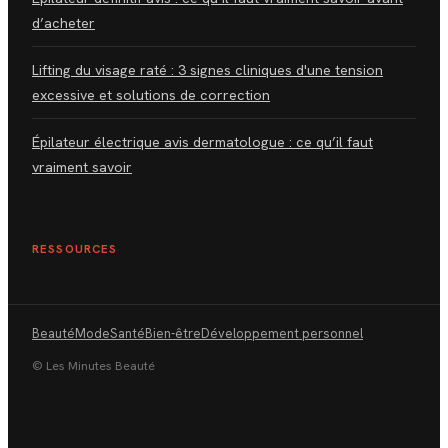
d’acheter
Lifting du visage raté : 3 signes cliniques d'une tension
excessive et solutions de correction
Épilateur électrique avis dermatologue : ce qu’il faut
vraiment savoir
RESSOURCES
Beauté
Mode
Santé
Bien-être
Développement personnel
© Les Minutes Beauté