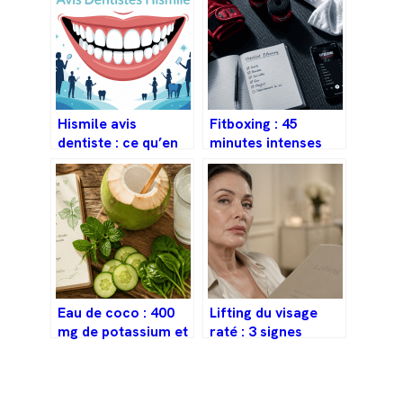
Hismile avis
Fitboxing : 45
dentiste : ce qu’en
minutes intenses
pensent vraiment
pour brûler 500
les professionnels
calories sans
prendre de coups
Eau de coco : 400
Lifting du visage
mg de potassium et
raté : 3 signes
3 réflexes pour bien
cliniques d’une
la choisir
tension excessive et
solutions de