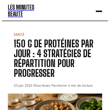
LES MINUTES
BEAUTÉ
BEAUTÉ
SANTÉ
150 G DE PROTÉINES PAR
MODE
JOUR : 4 STRATÉGIES DE
SANTÉ
RÉPARTITION POUR
BIEN-ÊTRE
PROGRESSER
DÉV. PERSO
23 juin 2026
·
Élise-Anaïs Percheron
·
6 min de lecture