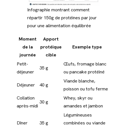
Infographie montrant comment
répartir 150g de protéines par jour
pour une alimentation équilibrée
Moment
Apport
de la
protéique
Exemple type
journée
cible
Petit-
Œufs, fromage blanc
35 g
déjeuner
ou pancake protéiné
Viande blanche,
Déjeuner
40 g
poisson ou tofu ferme
Collation
Whey, skyr ou
30 g
après-midi
amandes et jambon
Légumineuses
Dîner
35 g
combinées ou viande