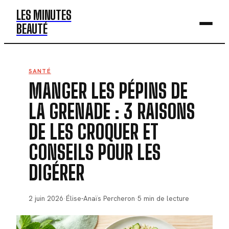
LES MINUTES
BEAUTÉ
BEAUTÉ
SANTÉ
MANGER LES PÉPINS DE
MODE
LA GRENADE : 3 RAISONS
SANTÉ
DE LES CROQUER ET
BIEN-ÊTRE
CONSEILS POUR LES
DÉV. PERSO
DIGÉRER
2 juin 2026
·
Élise-Anaïs Percheron
·
5 min de lecture