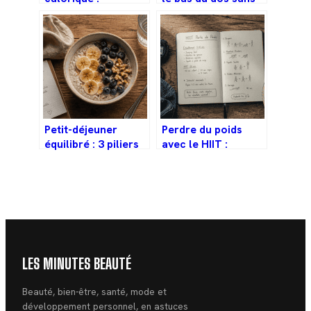
comment se faire
danger et dans les
plaisir sans
bonnes conditions
exploser les
calories
Petit-déjeuner
Perdre du poids
équilibré : 3 piliers
avec le HIIT :
nutritionnels et une
mécanismes,
recette de porridge
erreurs fatales et
inratable
protocole de
réussite
LES MINUTES BEAUTÉ
Beauté, bien-être, santé, mode et
développement personnel, en astuces