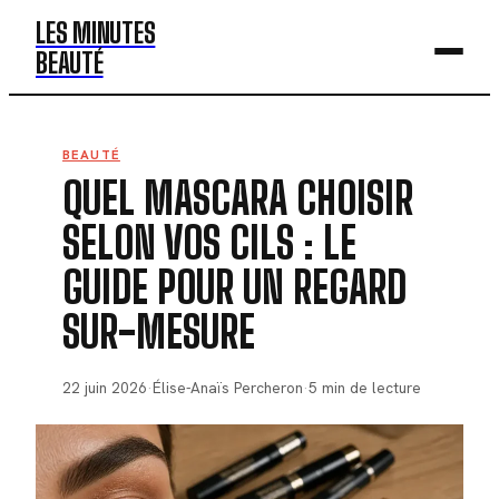
LES MINUTES
BEAUTÉ
BEAUTÉ
BEAUTÉ
QUEL MASCARA CHOISIR
MODE
SELON VOS CILS : LE
SANTÉ
GUIDE POUR UN REGARD
BIEN-ÊTRE
SUR-MESURE
DÉV. PERSO
22 juin 2026
·
Élise-Anaïs Percheron
·
5 min de lecture