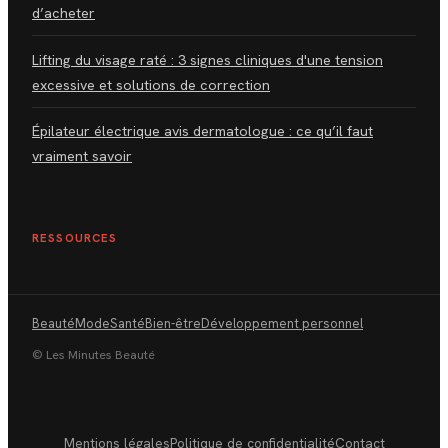
d’acheter
Lifting du visage raté : 3 signes cliniques d'une tension
excessive et solutions de correction
Épilateur électrique avis dermatologue : ce qu’il faut
vraiment savoir
RESSOURCES
Beauté
Mode
Santé
Bien-être
Développement personnel
© Les Minutes Beauté
Mentions légales
Politique de confidentialité
Contact