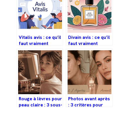
Vitalis avis : ce qu’il
Divain avis : ce qu’il
faut vraiment
faut vraiment
savoir avant de
savoir avant de
vous lancer
commander
Rouge à lèvres pour
Photos avant après
peau claire : 3 sous-
: 3 critères pour
tons pour trouver la
distinguer la réalité
nuance qui illumine
du fantasme
votre visage