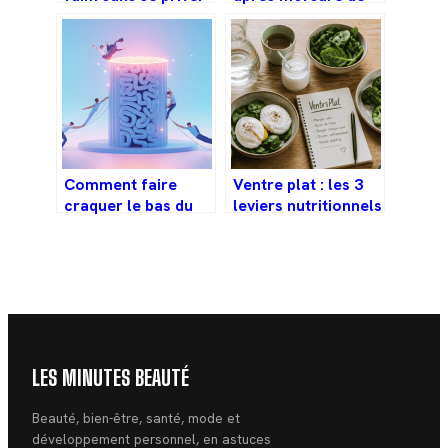
ni craquer dans la
chat : risques,
journée
signes d’alerte et
soins
Comment faire
Ventre plat : les 3
craquer le bas du
leviers nutritionnels
dos en sécurité et
pour déstocker
sans douleur
sans se priver
LES MINUTES BEAUTÉ
Beauté, bien-être, santé, mode et
développement personnel, en astuces