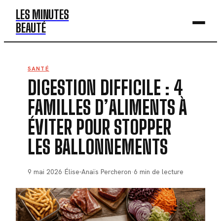
LES MINUTES
BEAUTÉ
BEAUTÉ
SANTÉ
DIGESTION DIFFICILE : 4
MODE
FAMILLES D’ALIMENTS À
SANTÉ
ÉVITER POUR STOPPER
BIEN-ÊTRE
LES BALLONNEMENTS
DÉV. PERSO
9 mai 2026
·
Élise-Anaïs Percheron
·
6 min de lecture