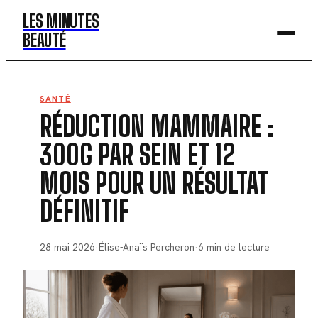
LES MINUTES
BEAUTÉ
BEAUTÉ
SANTÉ
RÉDUCTION MAMMAIRE :
MODE
300G PAR SEIN ET 12
SANTÉ
MOIS POUR UN RÉSULTAT
BIEN-ÊTRE
DÉFINITIF
DÉV. PERSO
28 mai 2026
·
Élise-Anaïs Percheron
·
6 min de lecture