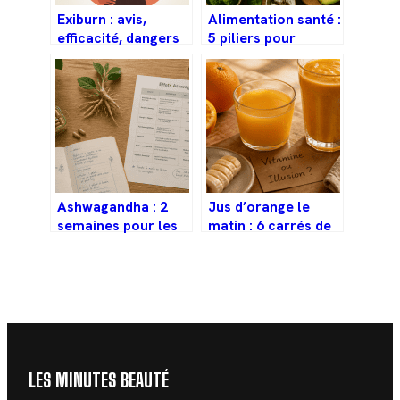
Exiburn : avis,
Alimentation santé :
efficacité, dangers
5 piliers pour
et guide complet
structurer vos
avant achat
repas et prévenir
les maladies
Ashwagandha : 2
Jus d’orange le
semaines pour les
matin : 6 carrés de
premiers effets, 8
sucre et un pic
pour un équilibre
glycémique à
durable
surveiller
LES MINUTES BEAUTÉ