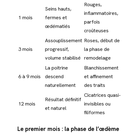
Rouges,
Seins hauts,
inflammatoires,
1 mois
fermes et
parfois
œdématiés
croûteuses
Assouplissement
Roses, début de
3 mois
progressif,
la phase de
volume stabilisé
remodelage
La poitrine
Blanchissement
6 à 9 mois
descend
et affinement
naturellement
des traits
Cicatrices quasi-
Résultat définitif
12 mois
invisibles ou
et naturel
filiformes
Le premier mois : la phase de l’œdème