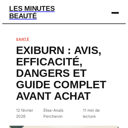
LES MINUTES
BEAUTÉ
BEAUTÉ
SANTÉ
EXIBURN : AVIS,
MODE
EFFICACITÉ,
SANTÉ
DANGERS ET
BIEN-ÊTRE
GUIDE COMPLET
DÉV. PERSO
AVANT ACHAT
12 février
Élise-Anaïs
11 min de
·
·
2026
Percheron
lecture