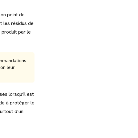
bon point de
t les résidus de
 produit par le
mmandations
lon leur
es lorsqu’il est
ide à protéger le
surtout d’un