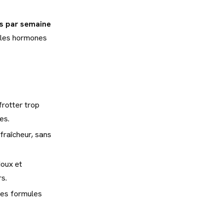
s par semaine
, les hormones
frotter trop
es.
fraîcheur, sans
doux et
s.
les formules