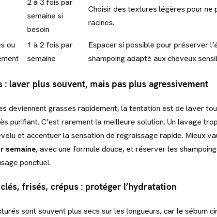
2 à 3 fois par
Choisir des textures légères pour ne p
semaine si
racines.
besoin
s ou
1 à 2 fois par
Espacer si possible pour préserver l’
uement
semaine
shampoing adapté aux cheveux sensibi
 : laver plus souvent, mais pas plus agressivement
es deviennent grasses rapidement, la tentation est de laver tou
ès purifiant. C’est rarement la meilleure solution. Un lavage tr
chevelu et accentuer la sensation de regraissage rapide. Mieux va
r semaine
, avec une formule douce, et réserver les shampoing
 usage ponctuel.
és, frisés, crépus : protéger l’hydratation
turés sont souvent plus secs sur les longueurs, car le sébum ci