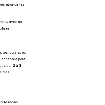
as alourdir les
éclat, avec un
lisés.
s les jours avec
op décapant peut
ut viser
2 à 3
s très
rcule moins