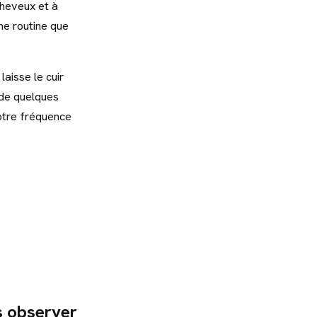
cheveux et à
me routine que
laisse le cuir
 de quelques
otre fréquence
s observer