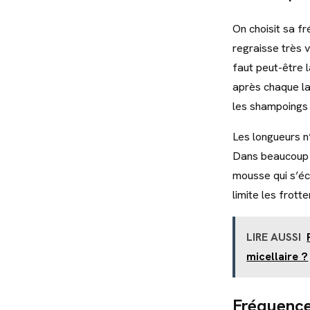
On choisit sa f
regraisse très 
faut peut-être la
après chaque la
les shampoings 
Les longueurs n
Dans beaucoup d
mousse qui s’éc
limite les frott
LIRE AUSSI
micellaire ?
Fréquence