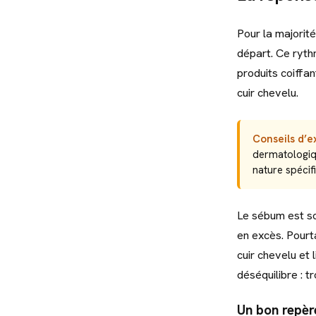
Pour la majorit
départ. Ce rythm
produits coiffa
cuir chevelu.
Conseils d’
dermatologiqu
nature spécif
Le sébum est so
en excès. Pourtan
cuir chevelu et 
déséquilibre : 
Un bon repère