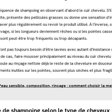
réquence de shampoing en observant d’abord le cuir chevelu. S’
vite, présente des pellicules grasses ou donne une sensation d’é
ver plus régulièrement ou revoir le produit utilisé. À l’inverse, si
vage, si les longueurs deviennent rêches ou si les pointes cass
sont peut-être trop fréquents ou trop décapants.
’ont pas toujours besoin d’être lavées avec autant d’insistance 
e cas, faire mousser principalement au niveau du cuir chevelu su
oule au rinçage nettoie déjà le reste de la chevelure en douceu
ements inutiles sur les pointes, souvent plus sèches et plus fragil
Peau sensible, composition, rinçage : comment choisir la me
 de shampoing selon le type de cheveux