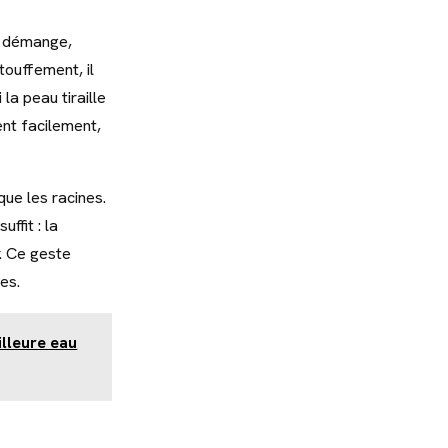
il démange,
touffement, il
 la peau tiraille
ent facilement,
que les racines.
ffit : la
r. Ce geste
es.
illeure eau