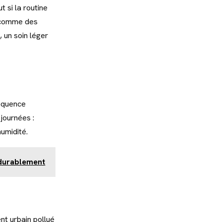
 si la routine
s comme des
 un soin léger
équence
journées :
humidité.
r durablement
nt urbain pollué