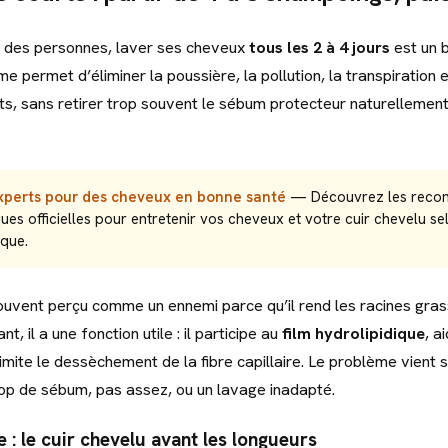
é des personnes, laver ses cheveux
tous les 2 à 4 jours
est un 
e permet d’éliminer la poussière, la pollution, la transpiration e
nts, sans retirer trop souvent le sébum protecteur naturellement
experts pour des cheveux en bonne santé
— Découvrez les reco
es officielles pour entretenir vos cheveux et votre cuir chevelu se
ique.
uvent perçu comme un ennemi parce qu’il rend les racines grass
t, il a une fonction utile : il participe au
film hydrolipidique
, a
limite le dessèchement de la fibre capillaire. Le problème vient 
trop de sébum, pas assez, ou un lavage inadapté.
 : le cuir chevelu avant les longueurs