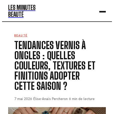
LES MINUTES
BEAUTÉ
BEAUTÉ
BEAUTÉ
TENDANCES VERNIS À
MODE
ONGLES : QUELLES
SANTÉ
COULEURS, TEXTURES ET
BIEN-ÊTRE
FINITIONS ADOPTER
DÉV. PERSO
CETTE SAISON ?
7 mai 2026
·
Élise-Anaïs Percheron
·
6 min de lecture