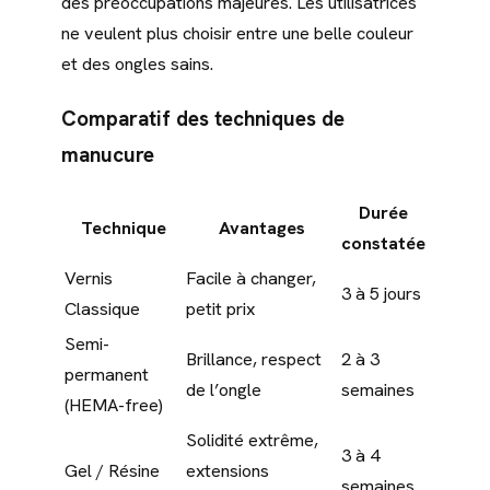
des préoccupations majeures. Les utilisatrices
ne veulent plus choisir entre une belle couleur
et des ongles sains.
Comparatif des techniques de
manucure
Durée
Technique
Avantages
constatée
Vernis
Facile à changer,
3 à 5 jours
Classique
petit prix
Semi-
Brillance, respect
2 à 3
permanent
de l’ongle
semaines
(HEMA-free)
Solidité extrême,
3 à 4
Gel / Résine
extensions
semaines