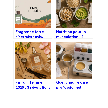
Fragrance terre
Nutrition pour la
d’hermès : avis,
musculation : 2
usages et conseils
grammes de
pour bien la porter
protéines par kilo
pour transformer
votre physique
Parfum femme
Quel chauffe-cire
2025 : 3 révolutions
professionnel
olfactives et l’essor
choisir : 3 critères
indispensable de la
de rentabilité pour
recharge
votre institut