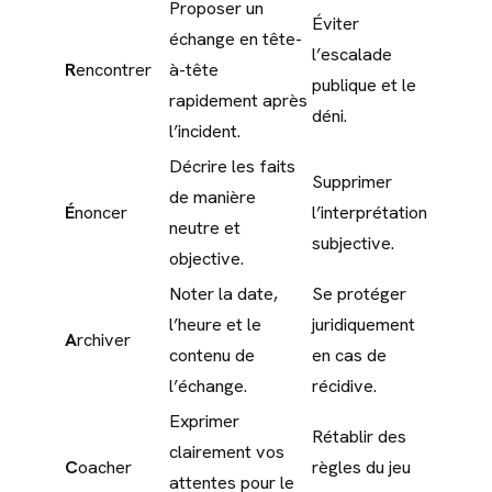
Proposer un
Éviter
échange en tête-
l’escalade
R
encontrer
à-tête
publique et le
rapidement après
déni.
l’incident.
Décrire les faits
Supprimer
de manière
É
noncer
l’interprétation
neutre et
subjective.
objective.
Noter la date,
Se protéger
l’heure et le
juridiquement
A
rchiver
contenu de
en cas de
l’échange.
récidive.
Exprimer
Rétablir des
clairement vos
C
oacher
règles du jeu
attentes pour le