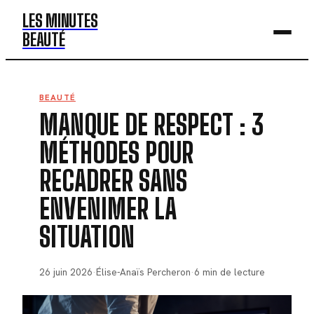
LES MINUTES
BEAUTÉ
BEAUTÉ
BEAUTÉ
MANQUE DE RESPECT : 3
MODE
MÉTHODES POUR
SANTÉ
RECADRER SANS
BIEN-ÊTRE
ENVENIMER LA
DÉV. PERSO
SITUATION
26 juin 2026
·
Élise-Anaïs Percheron
·
6 min de lecture