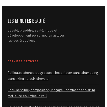
LES MINUTES BEAUTÉ
Beauté, bien-être, santé, mode et
développement personnel, en astuces
rapides à appliquer.
DERNIERS ARTICLES
Pellicules sèches ou grasses : les enlever sans shampoing
sans irriter le cuir chevelu
Peau sensible, composition, rinçage : comment choisir la
meilleure eau micellaire ?
Jeûne intermittent 16/8 : horaires simples, repas solides et