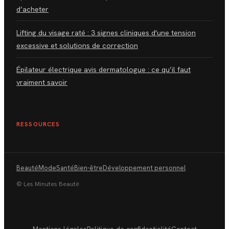
d’acheter
Lifting du visage raté : 3 signes cliniques d'une tension
excessive et solutions de correction
Épilateur électrique avis dermatologue : ce qu’il faut
vraiment savoir
RESSOURCES
Beauté
Mode
Santé
Bien-être
Développement personnel
© Les Minutes Beauté
Mentions légales
Politique de confidentialité
Contact