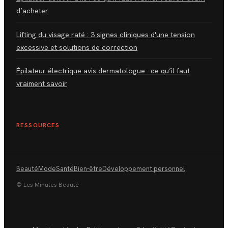
d’acheter
Lifting du visage raté : 3 signes cliniques d'une tension
excessive et solutions de correction
Épilateur électrique avis dermatologue : ce qu’il faut
vraiment savoir
RESSOURCES
Beauté
Mode
Santé
Bien-être
Développement personnel
© Les Minutes Beauté