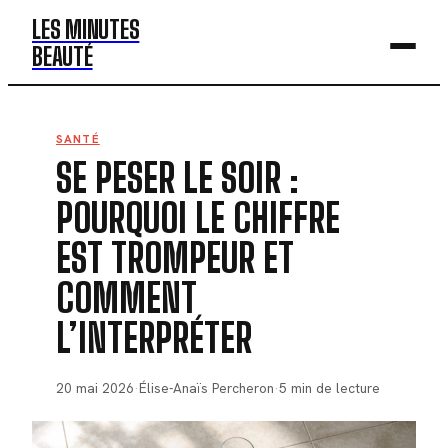
LES MINUTES
BEAUTÉ
BEAUTÉ
SANTÉ
SE PESER LE SOIR :
MODE
POURQUOI LE CHIFFRE
SANTÉ
EST TROMPEUR ET
BIEN-ÊTRE
COMMENT
DÉV. PERSO
L’INTERPRÉTER
20 mai 2026
·
Élise-Anaïs Percheron
·
5 min de lecture