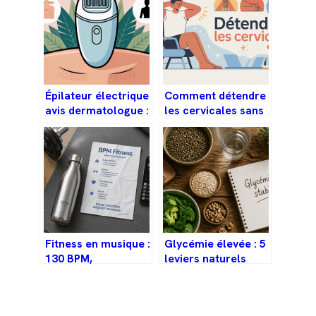
Épilateur électrique
Comment détendre
avis dermatologue :
les cervicales sans
ce qu’il faut
se faire mal au cou
vraiment savoir
Fitness en musique :
Glycémie élevée : 5
130 BPM,
leviers naturels
synchronisation et
pour stabiliser
intensité pour
votre taux de sucre
décupler vos
sans privation