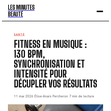
LES MINUTES
BEAUTÉ
BEAUTÉ
SANTÉ
FITNESS EN MUSIQUE :
MODE
130 BPM,
SANTÉ
SYNCHRONISATION ET
BIEN-ÊTRE
INTENSITÉ POUR
DÉV. PERSO
DÉCUPLER VOS RÉSULTATS
11 mai 2026
·
Élise-Anaïs Percheron
·
7 min de lecture