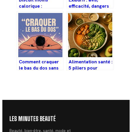
calorique :
efficacité, dangers
comment se faire
et guide complet
plaisir sans
avant achat
exploser les
calories
Comment craquer
Alimentation santé :
le bas du dos sans
5 piliers pour
danger et dans les
structurer vos
bonnes conditions
repas et prévenir
les maladies
LES MINUTES BEAUTÉ
Beauté, bien-être, santé, mode et