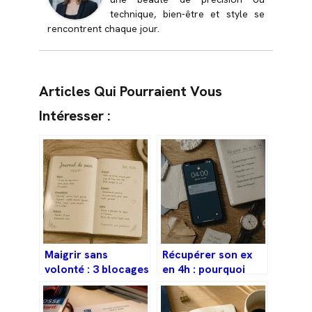
technique, bien-être et style se
rencontrent chaque jour.
Articles Qui Pourraient Vous
Intéresser :
Maigrir sans
Récupérer son ex
volonté : 3 blocages
en 4h : pourquoi
hormonaux qui
cette promesse est
sabotent vos
un danger pour