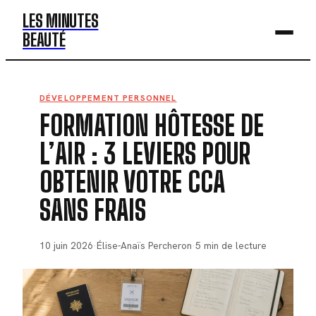
LES MINUTES
BEAUTÉ
BEAUTÉ
DÉVELOPPEMENT PERSONNEL
FORMATION HÔTESSE DE
MODE
L’AIR : 3 LEVIERS POUR
SANTÉ
OBTENIR VOTRE CCA
BIEN-ÊTRE
SANS FRAIS
DÉV. PERSO
10 juin 2026
·
Élise-Anaïs Percheron
·
5 min de lecture