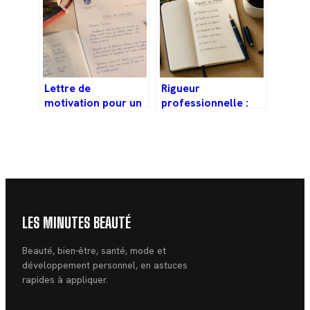
efforts
votre reconquête
Lettre de
Rigueur
motivation pour un
professionnelle :
voyage scolaire : 4
comment gagner en
piliers pour
fiabilité sans
convaincre vos
sacrifier votre
professeurs
agilité ?
LES MINUTES BEAUTÉ
Beauté, bien-être, santé, mode et
développement personnel, en astuces
rapides à appliquer.