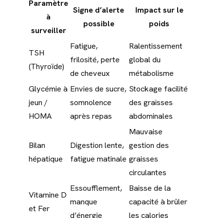
Paramètre
Signe d’alerte
Impact sur le
à
possible
poids
surveiller
Fatigue,
Ralentissement
TSH
frilosité, perte
global du
(Thyroïde)
de cheveux
métabolisme
Glycémie à
Envies de sucre,
Stockage facilité
jeun /
somnolence
des graisses
HOMA
après repas
abdominales
Mauvaise
Bilan
Digestion lente,
gestion des
hépatique
fatigue matinale
graisses
circulantes
Essoufflement,
Baisse de la
Vitamine D
manque
capacité à brûler
et Fer
d’énergie
les calories