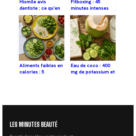
Hismile avis
Fitboxing : 45
dentiste : ce qu’en
minutes intenses
pensent vraiment
pour brûler 500
les professionnels
calories sans
prendre de coups
Aliments faibles en
Eau de coco : 400
calories : 5
mg de potassium et
catégories pour
3 réflexes pour bien
manger à sa faim
la choisir
sans prendre de
poids
LES MINUTES BEAUTÉ