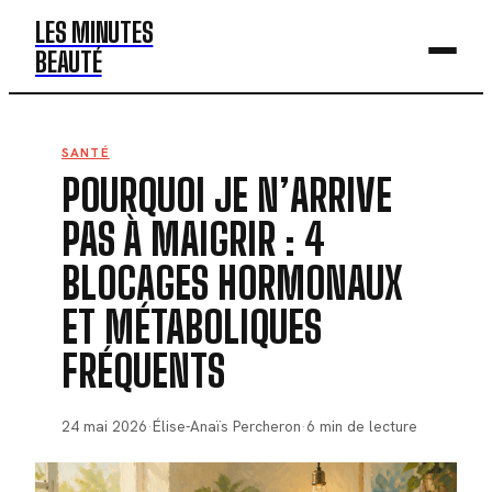
LES MINUTES
BEAUTÉ
BEAUTÉ
SANTÉ
POURQUOI JE N’ARRIVE
MODE
PAS À MAIGRIR : 4
SANTÉ
BLOCAGES HORMONAUX
BIEN-ÊTRE
ET MÉTABOLIQUES
DÉV. PERSO
FRÉQUENTS
24 mai 2026
·
Élise-Anaïs Percheron
·
6 min de lecture