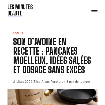
LES MINUTES
BEAUTÉ
BEAUTÉ
SANTÉ
SON D’AVOINE EN
MODE
RECETTE : PANCAKES
SANTÉ
MOELLEUX, IDÉES SALÉES
BIEN-ÊTRE
ET DOSAGE SANS EXCÈS
DÉV. PERSO
2 juillet 2026
·
Élise-Anaïs Percheron
·
8 min de lecture