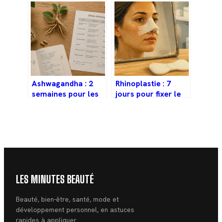
et guide complet
structurer vos
avant achat
repas et prévenir
les maladies
Ashwagandha : 2
Rhinoplastie : 7
semaines pour les
jours pour fixer le
premiers effets, 8
résultat et 3
pour un équilibre
erreurs qui
durable
compromettent
votre cicatrisation
LES MINUTES BEAUTÉ
Beauté, bien-être, santé, mode et
développement personnel, en astuces
rapides à appliquer.