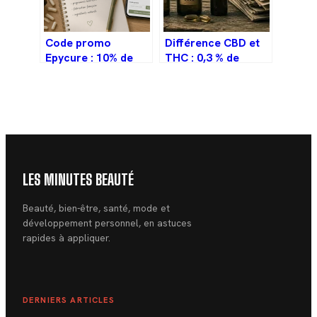
Code promo
Différence CBD et
Epycure : 10% de
THC : 0,3 % de
remise immédiate
limite et 4 impacts
et 3 astuces pour
majeurs sur votre
cumuler vos
cerveau
avantages
LES MINUTES BEAUTÉ
Beauté, bien-être, santé, mode et
développement personnel, en astuces
rapides à appliquer.
DERNIERS ARTICLES