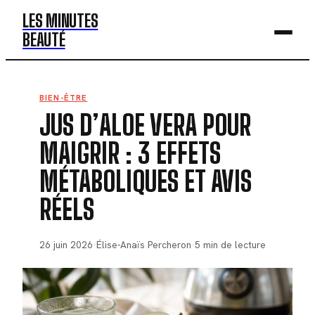
LES MINUTES
BEAUTÉ
BEAUTÉ
BIEN-ÊTRE
JUS D’ALOE VERA POUR
MODE
MAIGRIR : 3 EFFETS
SANTÉ
MÉTABOLIQUES ET AVIS
BIEN-ÊTRE
RÉELS
DÉV. PERSO
26 juin 2026
·
Élise-Anaïs Percheron
·
5 min de lecture