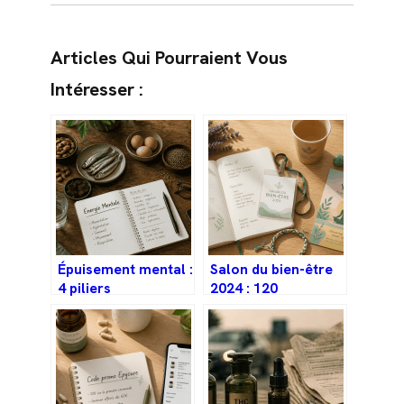
Articles Qui Pourraient Vous
Intéresser :
Épuisement mental :
Salon du bien-être
4 piliers
2024 : 120
physiologiques et
exposants et 40
une méthode pour
ateliers pour
libérer votre charge
réinventer votre
cognitive
santé