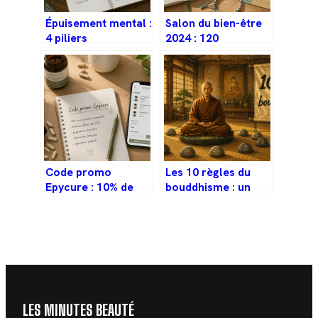
Épuisement mental :
Salon du bien-être
4 piliers
2024 : 120
physiologiques et
exposants et 40
une méthode pour
ateliers pour
libérer votre charge
réinventer votre
cognitive
santé
Code promo
Les 10 règles du
Epycure : 10% de
bouddhisme : un
remise immédiate
guide pratique pour
et 3 astuces pour
cultiver la paix
cumuler vos
intérieure
avantages
LES MINUTES BEAUTÉ