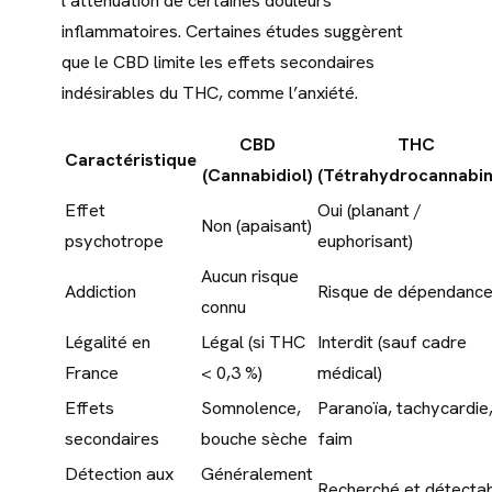
l’atténuation de certaines douleurs
inflammatoires. Certaines études suggèrent
que le CBD limite les effets secondaires
indésirables du THC, comme l’anxiété.
CBD
THC
Caractéristique
(Cannabidiol)
(Tétrahydrocannabin
Effet
Oui (planant /
Non (apaisant)
psychotrope
euphorisant)
Aucun risque
Addiction
Risque de dépendanc
connu
Légalité en
Légal (si THC
Interdit (sauf cadre
France
< 0,3 %)
médical)
Effets
Somnolence,
Paranoïa, tachycardie
secondaires
bouche sèche
faim
Détection aux
Généralement
Recherché et détecta