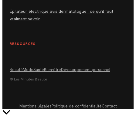
Épilateur électrique avis dermatologue : ce qu’il faut
vraiment savoir
RESSOURCES
Beauté
Mode
Santé
Bien-être
Développement personnel
© Les Minutes Beauté
Mentions légales
Politique de confidentialité
Contact
Retour
en
haut