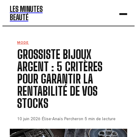
LES MINUTES
BEAUTÉ
BEAUTÉ
MODE
GROSSISTE BIJOUX
MODE
ARGENT : 5 CRITÈRES
SANTÉ
POUR GARANTIR LA
BIEN-ÊTRE
RENTABILITÉ DE VOS
DÉV. PERSO
STOCKS
10 juin 2026
·
Élise-Anaïs Percheron
·
5 min de lecture