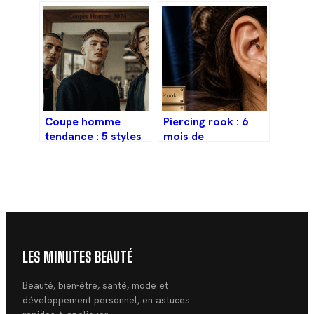
adresses et
nuances terreuses
conseils pour
pour abandonner le
chiner malin
total look noir
Coupe homme
Piercing rook : 6
tendance : 5 styles
mois de
pour structurer son
cicatrisation et 3
visage sans effort
règles d’or pour
réussir votre bijou
LES MINUTES BEAUTÉ
Beauté, bien-être, santé, mode et
développement personnel, en astuces