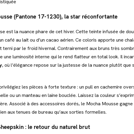
istiquée
sse (Pantone 17-1230), la star réconfortante
 est la nuance phare de cet hiver. Cette teinte infusée de dou
n café au lait ou d’un cacao aérien. Ce coloris apporte une cha
t terni par le froid hivernal. Contrairement aux bruns très somb
ne luminosité interne qui le rend flatteur en total look. Il inc
y
, où l’élégance repose sur la justesse de la nuance plutôt que 
privilégiez les pièces à forte texture : un pull en cachemire over
elle ou un manteau en laine bouclée. Laissez la couleur s’exprim
tière. Associé à des accessoires dorés, le Mocha Mousse gagne
bien aux tenues de bureau qu’aux sorties formelles.
heepskin : le retour du naturel brut