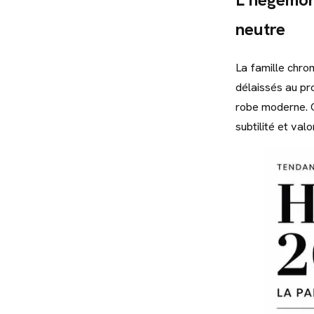
neutre
La famille chro
délaissés au pro
robe moderne. C
subtilité et valo