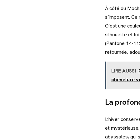
À côté du Moch
s’imposent. Ce 
C’est une couleu
silhouette et lu
(Pantone 14-112
retournée, adouc
LIRE AUSSI
chevelure v
La profond
L’hiver conserv
et mystérieuse.
abyssales, qui 