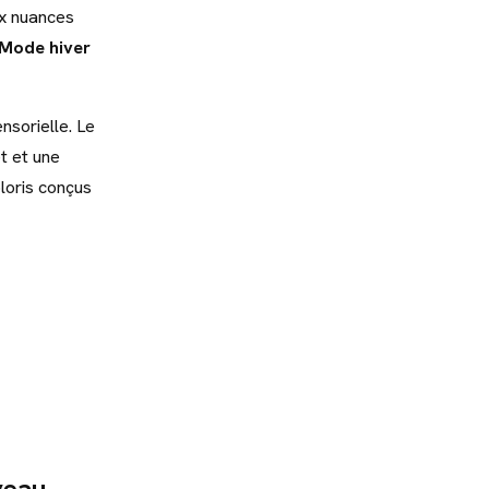
ux nuances
Mode hiver
nsorielle. Le
êt et une
loris conçus
veau