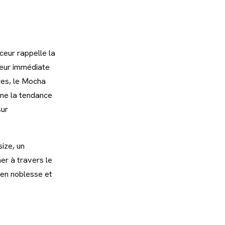
ceur rappelle la
leur immédiate
res, le Mocha
arne la tendance
sur
size, un
er à travers le
 en noblesse et