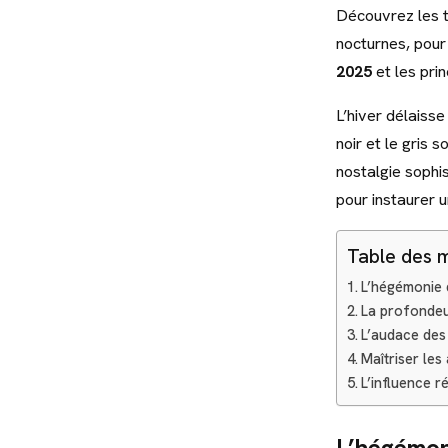
Découvrez les t
nocturnes, pour
2025
et les pri
L’hiver délaiss
noir et le gris 
nostalgie sophis
pour instaurer 
Table des 
L’hégémonie 
La profondeur
L’audace des 
Maîtriser les
L’influence r
L’hégémoni