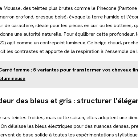
a Mousse, des teintes plus brutes comme le Pinecone (Pantone
marron profond, presque boisé, évoque la terre humide et l’éco
r de caractère, idéale pour les pièces en cuir ou les bottines, qu
i donne une autorité naturelle. Pour équilibrer cette profondeur,
2) agit comme un contrepoint lumineux. Ce beige chaud, proche
it les contrastes et apporte de la respiration à l’ensemble de l
Carré femme : 5 variantes pour transformer vos cheveux fin
olumineuse
eur des bleus et gris : structurer l’éléga
e ses teintes froides, mais cette saison, elles adoptent une dim
 On délaisse les bleus électriques pour des nuances denses, pr
servent de base solide à toutes les expérimentations stylistique