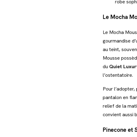
robe soph
Le Mocha Mou
Le Mocha Mousse
gourmandise d’u
au teint, souven
Mousse possède u
du
Quiet Luxur
l’ostentatoire.
Pour l’adopter, 
pantalon en flan
relief de la ma
convient aussi 
Pinecone et S