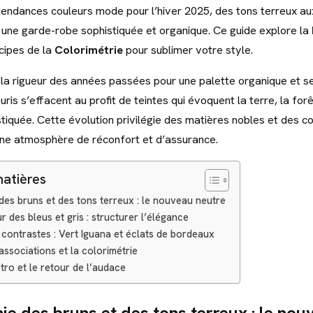
endances couleurs mode pour l’hiver 2025, des tons terreux a
 une garde-robe sophistiquée et organique. Ce guide explore la
ncipes de la
Colorimétrie
pour sublimer votre style.
e la rigueur des années passées pour une palette organique et se
souris s’effacent au profit de teintes qui évoquent la terre, la for
tiquée. Cette évolution privilégie des matières nobles et des co
une atmosphère de réconfort et d’assurance.
matières
des bruns et des tons terreux : le nouveau neutre
 des bleus et gris : structurer l’élégance
contrastes : Vert Iguana et éclats de bordeaux
 associations et la colorimétrie
étro et le retour de l’audace
e des bruns et des tons terreux : le nou