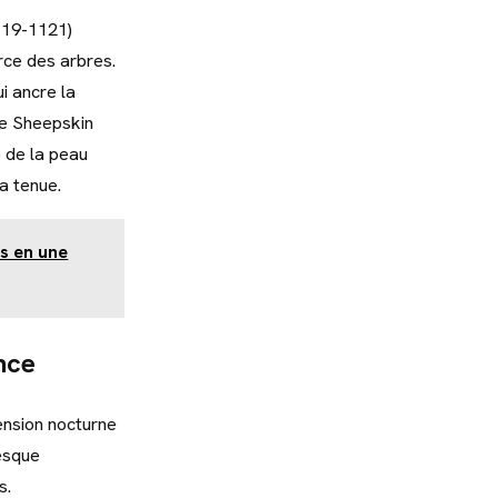
 19-1121)
rce des arbres.
i ancre la
 le Sheepskin
 de la peau
a tenue.
s en une
nce
ension nocturne
esque
s.