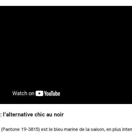
: l’alternative chic au noir
(Pantone 19-3815) est le bleu marine de la saison, en plus intense