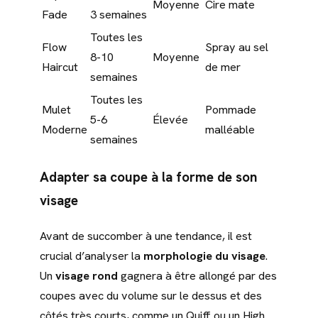
Moyenne
Cire mate
Fade
3 semaines
Toutes les
Flow
Spray au sel
8-10
Moyenne
Haircut
de mer
semaines
Toutes les
Mulet
Pommade
5-6
Élevée
Moderne
malléable
semaines
Adapter sa coupe à la forme de son
visage
Avant de succomber à une tendance, il est
crucial d’analyser la
morphologie du visage
.
Un
visage rond
gagnera à être allongé par des
coupes avec du volume sur le dessus et des
côtés très courts, comme un Quiff ou un High