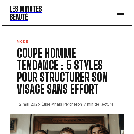
LES MINUTES
BEAUTÉ
BEAUTÉ
MODE
COUPE HOMME
MODE
TENDANCE : 5 STYLES
SANTÉ
POUR STRUCTURER SON
BIEN-ÊTRE
VISAGE SANS EFFORT
DÉV. PERSO
12 mai 2026
·
Élise-Anaïs Percheron
·
7 min de lecture