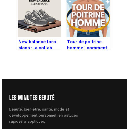
New balance loro
Tour de poitrine
piana : la collab
homme : comment
luxe-sneakers qui
bien le mesurer et
affole le marché
choisir sa taille
LES MINUTES BEAUTÉ
Beauté, bien-être, santé, mode et
développement personnel, en astuces
rapides à appliquer.