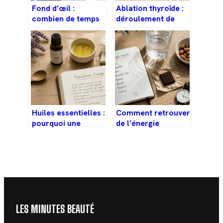
Fond d’œil :
Ablation thyroïde :
combien de temps
déroulement de
sans voir et
l’opération, risques
comment bien se
et vie après
préparer
Huiles essentielles :
Comment retrouver
pourquoi une
de l’énergie
mauvaise dilution
rapidement :
transforme un soin
alimentation, sieste
en brûlure chimique
flash et mouvement
LES MINUTES BEAUTÉ