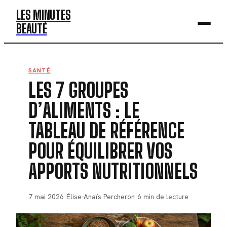
LES MINUTES
BEAUTÉ
BEAUTÉ
SANTÉ
LES 7 GROUPES
MODE
D’ALIMENTS : LE
SANTÉ
TABLEAU DE RÉFÉRENCE
BIEN-ÊTRE
POUR ÉQUILIBRER VOS
DÉV. PERSO
APPORTS NUTRITIONNELS
7 mai 2026
·
Élise-Anaïs Percheron
·
6 min de lecture