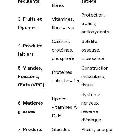
féculents
satiété
fibres
Protection,
3. Fruits et
Vitamines,
transit,
légumes
fibres, eau
antioxydants
Calcium,
Solidité
4. Produits
protéines,
osseuse,
laitiers
phosphore
croissance
5. Viandes,
Construction
Protéines
Poissons,
musculaire,
animales, fer
Œufs (VPO)
tissus
Système
Lipides,
6. Matières
nerveux,
vitamines A,
grasses
réserve
D, E
d’énergie
7. Produits
Glucides
Plaisir, énergie