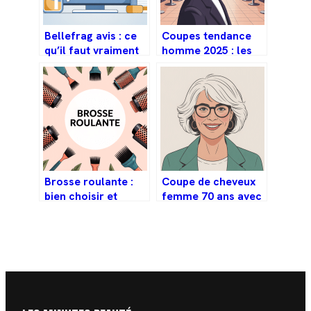
Bellefrag avis : ce
Coupes tendance
qu’il faut vraiment
homme 2025 : les
savoir avant de
styles à adopter
commander
selon votre profil
Brosse roulante :
Coupe de cheveux
bien choisir et
femme 70 ans avec
utiliser cet
lunettes : les
accessoire de
meilleures idées à
coiffure
adopter