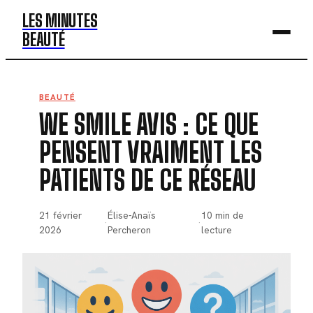
LES MINUTES
BEAUTÉ
BEAUTÉ
BEAUTÉ
WE SMILE AVIS : CE QUE
MODE
PENSENT VRAIMENT LES
SANTÉ
PATIENTS DE CE RÉSEAU
BIEN-ÊTRE
DÉV. PERSO
21 février
Élise-Anaïs
10 min de
·
·
2026
Percheron
lecture