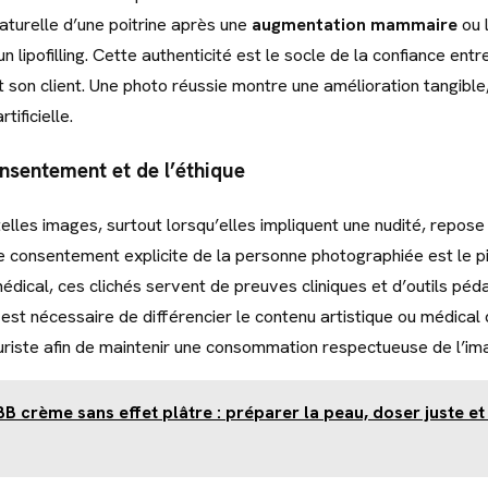
naturelle d’une poitrine après une
augmentation mammaire
ou 
un lipofilling. Cette authenticité est le socle de la confiance entr
t son client. Une photo réussie montre une amélioration tangibl
tificielle.
onsentement et de l’éthique
telles images, surtout lorsqu’elles impliquent une nudité, repose
Le consentement explicite de la personne photographiée est le pil
médical, ces clichés servent de preuves cliniques et d’outils pé
l est nécessaire de différencier le contenu artistique ou médical
iste afin de maintenir une consommation respectueuse de l’ima
BB crème sans effet plâtre : préparer la peau, doser juste et