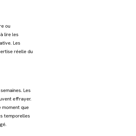
re ou
à lire les
ative. Les
rtise réelle du
s semaines. Les
vent effrayer.
 ce moment que
ies temporelles
igé.