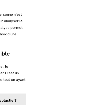
ersonne n’est
ur analyser la
 analyse permet
choix d’une
ible
 : le
er. C’est un
e tout en ayant
oplastie ?