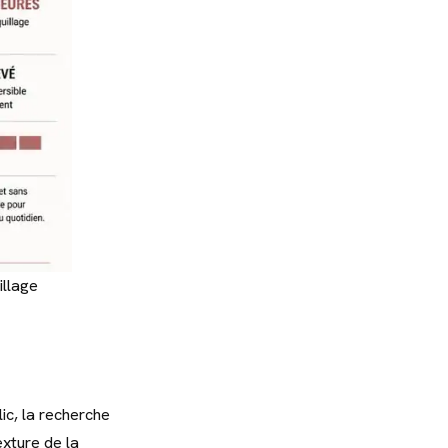
illage
lic, la recherche
exture de la