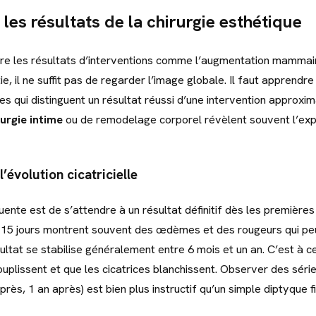
les résultats de la chirurgie esthétique
re les résultats d’interventions comme l’augmentation mammai
e, il ne suffit pas de regarder l’image globale. Il faut apprendre 
es qui distinguent un résultat réussi d’une intervention approxim
rurgie intime
ou de remodelage corporel révèlent souvent l’expe
évolution cicatricielle
uente est de s’attendre à un résultat définitif dès les première
 15 jours montrent souvent des œdèmes et des rougeurs qui peu
sultat se stabilise généralement entre 6 mois et un an. C’est à
souplissent et que les cicatrices blanchissent. Observer des sér
près, 1 an après) est bien plus instructif qu’un simple diptyque f