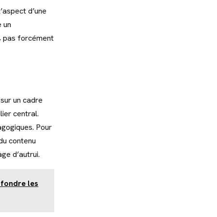
l’aspect d’une
e un
e, pas forcément
 sur un cadre
ier central.
dagogiques. Pour
 du contenu
ge d’autrui.
 fondre les