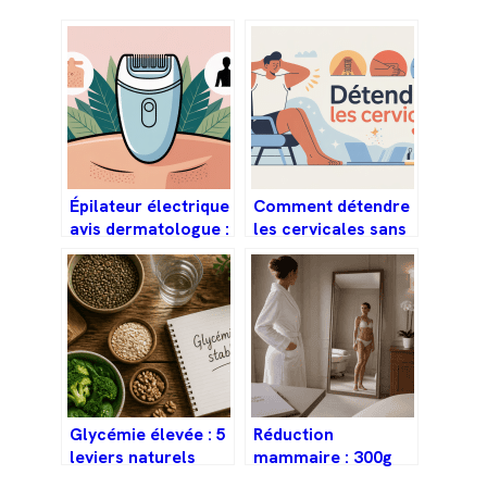
Épilateur électrique
Comment détendre
avis dermatologue :
les cervicales sans
ce qu’il faut
se faire mal au cou
vraiment savoir
Glycémie élevée : 5
Réduction
leviers naturels
mammaire : 300g
pour stabiliser
par sein et 12 mois