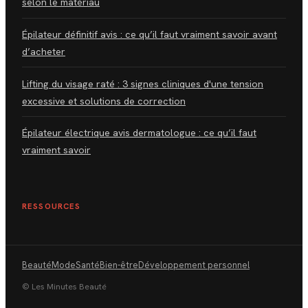
selon le matériau
Épilateur définitif avis : ce qu’il faut vraiment savoir avant
d’acheter
Lifting du visage raté : 3 signes cliniques d'une tension
excessive et solutions de correction
Épilateur électrique avis dermatologue : ce qu’il faut
vraiment savoir
RESSOURCES
Beauté
Mode
Santé
Bien-être
Développement personnel
© Les Minutes Beauté