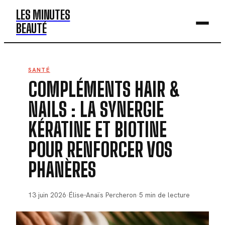
LES MINUTES
BEAUTÉ
BEAUTÉ
SANTÉ
COMPLÉMENTS HAIR &
MODE
NAILS : LA SYNERGIE
SANTÉ
KÉRATINE ET BIOTINE
BIEN-ÊTRE
POUR RENFORCER VOS
DÉV. PERSO
PHANÈRES
13 juin 2026
·
Élise-Anaïs Percheron
·
5 min de lecture