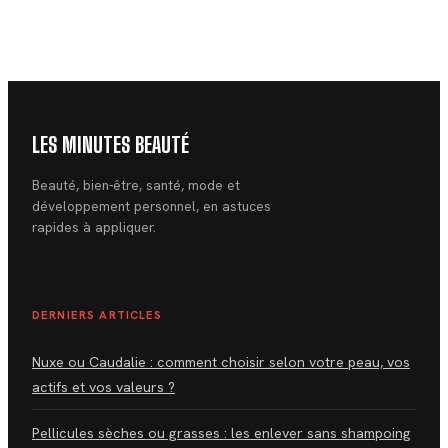
votre taux de sucre
pour un résultat
sans privation
définitif
LES MINUTES BEAUTÉ
Beauté, bien-être, santé, mode et
développement personnel, en astuces
rapides à appliquer.
DERNIERS ARTICLES
Nuxe ou Caudalie : comment choisir selon votre peau, vos
actifs et vos valeurs ?
Pellicules sèches ou grasses : les enlever sans shampoing