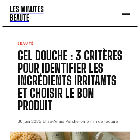
LES MINUTES
BEAUTÉ
BEAUTÉ
BEAUTÉ
GEL DOUCHE : 3 CRITÈRES
MODE
POUR IDENTIFIER LES
SANTÉ
INGRÉDIENTS IRRITANTS
BIEN-ÊTRE
ET CHOISIR LE BON
DÉV. PERSO
PRODUIT
30 juin 2026
·
Élise-Anaïs Percheron
·
5 min de lecture