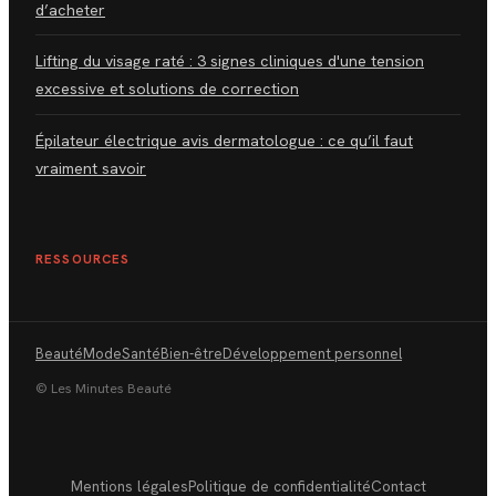
d’acheter
Lifting du visage raté : 3 signes cliniques d'une tension
excessive et solutions de correction
Épilateur électrique avis dermatologue : ce qu’il faut
vraiment savoir
RESSOURCES
Beauté
Mode
Santé
Bien-être
Développement personnel
© Les Minutes Beauté
Mentions légales
Politique de confidentialité
Contact