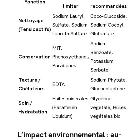
Fonction
limiter
recommandées
Sodium Lauryl
Coco-Glucoside,
Nettoyage
Sulfate, Sodium
Sodium Cocoyl
(Tensioactifs)
Laureth Sulfate
Glutamate
Sodium
MIT,
Benzoate,
Conservation
Phenoxyethanol,
Potassium
Parabènes
Sorbate
Texture /
Sodium Phytate,
EDTA
Chélateurs
Gluconolactone
Huiles minérales
Glycérine
Soin /
(Paraffinum
végétale, Huiles
Hydratation
Liquidum)
végétales bio
L’impact environnemental : au-