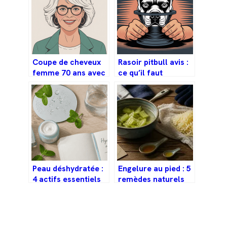
Coupe de cheveux
Rasoir pitbull avis :
femme 70 ans avec
ce qu’il faut
lunettes : les
vraiment savoir
meilleures idées à
avant d’acheter
adopter
Peau déshydratée :
Engelure au pied : 5
4 actifs essentiels
remèdes naturels
pour restaurer
pour soulager la
votre barrière
douleur et relancer
cutanée
la circulation