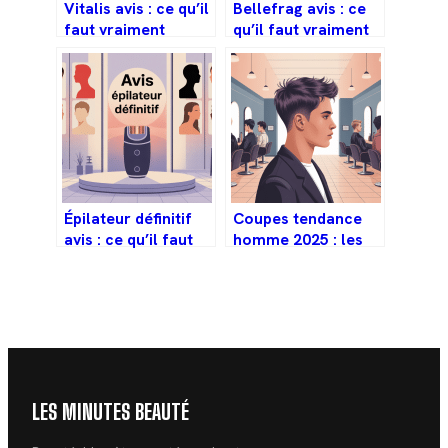
Vitalis avis : ce qu’il
Bellefrag avis : ce
faut vraiment
qu’il faut vraiment
savoir avant de
savoir avant de
vous lancer
commander
Épilateur définitif
Coupes tendance
avis : ce qu’il faut
homme 2025 : les
vraiment savoir
styles à adopter
avant d’acheter
selon votre profil
LES MINUTES BEAUTÉ