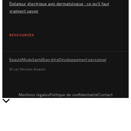
Épilateur électrique avis dermatologue : ce qu’il faut
vraiment savoir
RESSOURCES
Beauté
Mode
Santé
Bien-être
Développement personnel
© Les Minutes Beauté
Mentions légales
Politique de confidentialité
Contact
Retour
en
haut