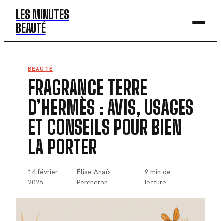
LES MINUTES
BEAUTÉ
BEAUTÉ
BEAUTÉ
FRAGRANCE TERRE
MODE
D’HERMÈS : AVIS, USAGES
SANTÉ
ET CONSEILS POUR BIEN
BIEN-ÊTRE
LA PORTER
DÉV. PERSO
14 février
Élise-Anaïs
9 min de
·
·
2026
Percheron
lecture