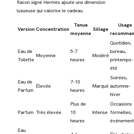
flacon signé Hermès ajoute une dimension
luxueuse qui valorise le cadeau.
Tenue
Usage
Version
Concentration
Sillage
moyenne
recomman
Quotidien,
Eau de
5-7
bureau,
Moyenne
Modéré
Toilette
heures
printemps-
été
Soirées,
Eau de
7-10
Élevée
Marqué
automne-
Parfum
heures
hiver
Plus de
Occasions
Parfum
Très élevée
10
Intense
formelles,
heures
événement
Eau