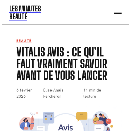
LES MINUTES
BEAUTÉ
BEAUTÉ
BEAUTÉ
VITALIS AVIS : CE QU’IL
MODE
FAUT VRAIMENT SAVOIR
SANTÉ
AVANT DE VOUS LANCER
BIEN-ÊTRE
DÉV. PERSO
6 février
Élise-Anaïs
11 min de
·
·
2026
Percheron
lecture