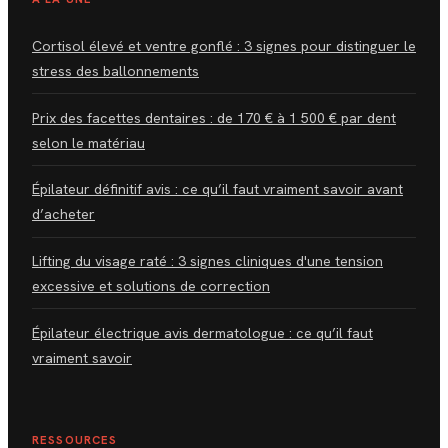
Cortisol élevé et ventre gonflé : 3 signes pour distinguer le
stress des ballonnements
Prix des facettes dentaires : de 170 € à 1 500 € par dent
selon le matériau
Épilateur définitif avis : ce qu’il faut vraiment savoir avant
d’acheter
Lifting du visage raté : 3 signes cliniques d'une tension
excessive et solutions de correction
Épilateur électrique avis dermatologue : ce qu’il faut
vraiment savoir
RESSOURCES