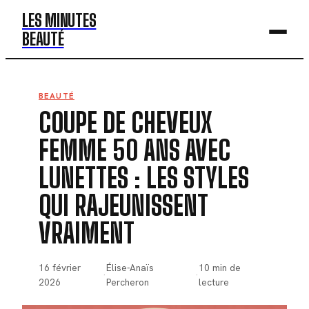
LES MINUTES
BEAUTÉ
BEAUTÉ
BEAUTÉ
COUPE DE CHEVEUX
MODE
FEMME 50 ANS AVEC
SANTÉ
LUNETTES : LES STYLES
BIEN-ÊTRE
QUI RAJEUNISSENT
DÉV. PERSO
VRAIMENT
16 février
Élise-Anaïs
10 min de
·
·
2026
Percheron
lecture