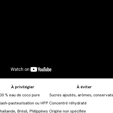
À privilégier
À éviter
00 % eau de coco pure
Sucres ajoutés, arômes, conservat
lash-pasteurisation ou HPP
Concentré réhydraté
haïlande, Brésil, Philippines
Origine non spécifiée