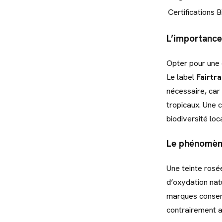
Certifications
B
L’importance 
Opter pour une 
Le label
Fairtr
nécessaire, car
tropicaux. Une 
biodiversité loc
Le phénomène
Une teinte rosée
d’oxydation nat
marques conserv
contrairement a