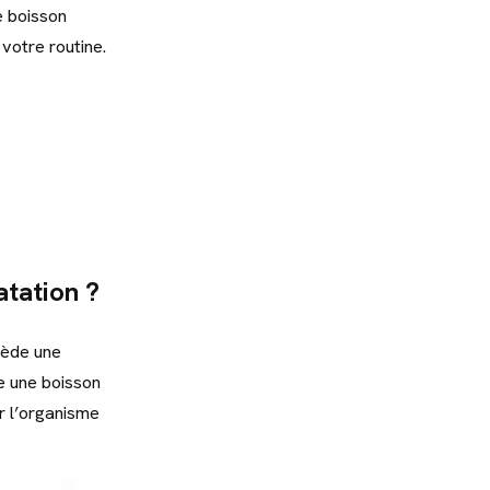
ne boisson
 votre routine.
atation ?
sède une
e une boisson
r l’organisme