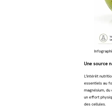
Infographi
Une source na
L’intérêt nutrit
essentiels au f
magnésium, du c
un effort physi
des cellules.