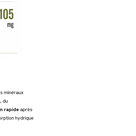
des minéraux
, du
n rapide
après
orption hydrique