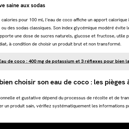
ive saine aux sodas
calories pour 100 ml, l’eau de coco affiche un apport calorique i
ts ou des sodas classiques. Son index glycémique modéré évite l
 apporte une dose de sucres naturels, glucose et fructose, utile 
at, à condition de choisir un produit brut et non transformé.
Eau de coco : 400 mg de potassium et 3 réflexes pour bien la
en choisir son eau de coco : les pièges à
itionnelle et gustative dépend du processus de récolte et de tra
er un produit sain, vérifiez systématiquement les informations 