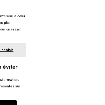
nférieur à celui
es pics
pour un regain
 choisir
 éviter
nsformation.
présentes sur