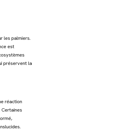
r les palmiers.
nce est
écosystèmes
i préservent la
ne réaction
. Certaines
formé,
nslucides.