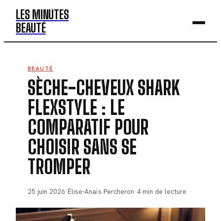
LES MINUTES
BEAUTÉ
BEAUTÉ
BEAUTÉ
SÈCHE-CHEVEUX SHARK
MODE
FLEXSTYLE : LE
SANTÉ
COMPARATIF POUR
BIEN-ÊTRE
CHOISIR SANS SE
DÉV. PERSO
TROMPER
25 juin 2026
·
Élise-Anaïs Percheron
·
4 min de lecture