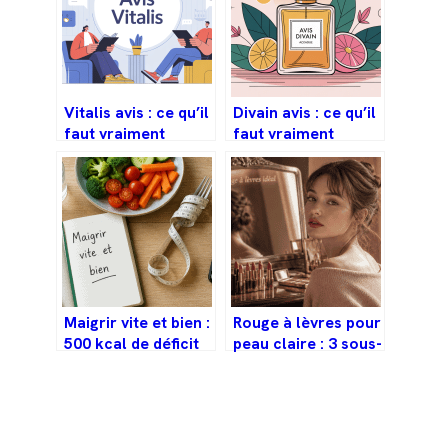
Vitalis avis : ce qu’il
Divain avis : ce qu’il
faut vraiment
faut vraiment
savoir avant de
savoir avant de
vous lancer
commander
Maigrir vite et bien :
Rouge à lèvres pour
500 kcal de déficit
peau claire : 3 sous-
et 3 séances
tons pour trouver la
hebdomadaires
nuance qui illumine
pour des résultats
votre visage
durables