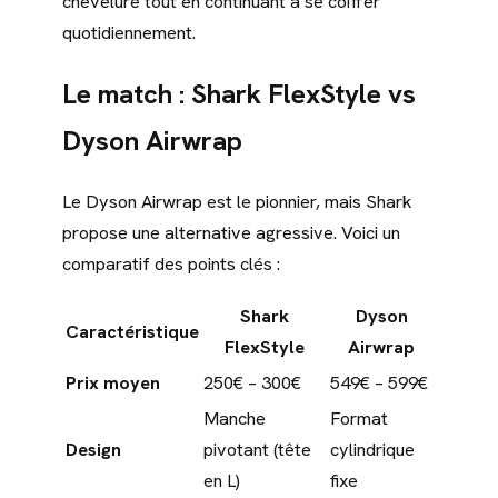
chevelure tout en continuant à se coiffer
quotidiennement.
Le match : Shark FlexStyle vs
Dyson Airwrap
Le Dyson Airwrap est le pionnier, mais Shark
propose une alternative agressive. Voici un
comparatif des points clés :
Shark
Dyson
Caractéristique
FlexStyle
Airwrap
Prix moyen
250€ – 300€
549€ – 599€
Manche
Format
Design
pivotant (tête
cylindrique
en L)
fixe