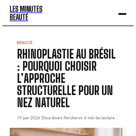
LES MINUTES
BEAUTÉ
BEAUTÉ
BEAUTÉ
RHINOPLASTIE AU BRÉSIL
MODE
: POURQUOI CHOISIR
SANTÉ
L’APPROCHE
BIEN-ÊTRE
STRUCTURELLE POUR UN
DÉV. PERSO
NEZ NATUREL
19 juin 2026
·
Élise-Anaïs Percheron
·
6 min de lecture