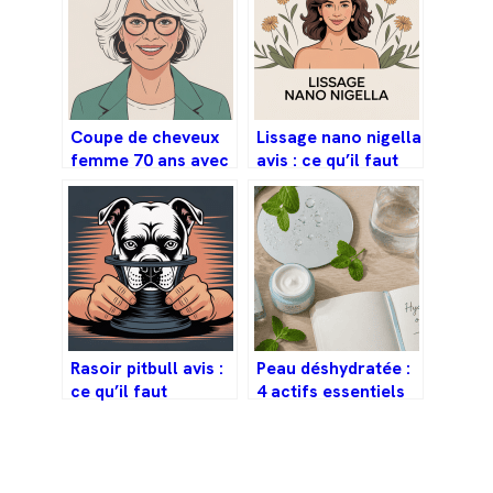
Coupe de cheveux
Lissage nano nigella
femme 70 ans avec
avis : ce qu’il faut
lunettes : les
vraiment savoir
meilleures idées à
avant de vous
adopter
lancer
Rasoir pitbull avis :
Peau déshydratée :
ce qu’il faut
4 actifs essentiels
vraiment savoir
pour restaurer
avant d’acheter
votre barrière
cutanée