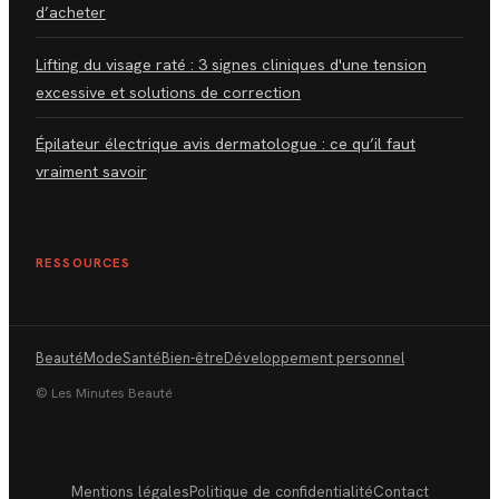
d’acheter
Lifting du visage raté : 3 signes cliniques d'une tension
excessive et solutions de correction
Épilateur électrique avis dermatologue : ce qu’il faut
vraiment savoir
RESSOURCES
Beauté
Mode
Santé
Bien-être
Développement personnel
© Les Minutes Beauté
Mentions légales
Politique de confidentialité
Contact