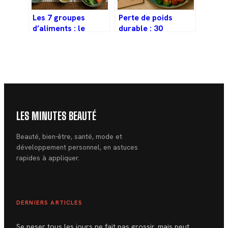
Les 7 groupes
Perte de poids
d’aliments : le
durable : 30
tableau de
végétaux, 30
référence pour
grammes de
équilibrer vos
protéines et 2 litres
apports
d’eau pour réussir
nutritionnels
LES MINUTES BEAUTÉ
Beauté, bien-être, santé, mode et
développement personnel, en astuces
rapides à appliquer.
DERNIERS ARTICLES
Se peser tous les jours ne fait pas grossir, mais peut