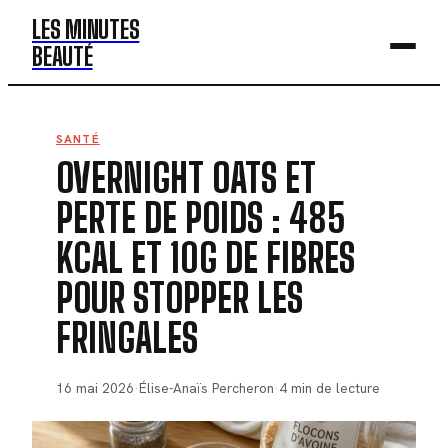
LES MINUTES
BEAUTÉ
BEAUTÉ
SANTÉ
OVERNIGHT OATS ET
MODE
PERTE DE POIDS : 485
SANTÉ
KCAL ET 10G DE FIBRES
BIEN-ÊTRE
POUR STOPPER LES
DÉV. PERSO
FRINGALES
16 mai 2026
·
Élise-Anaïs Percheron
·
4 min de lecture