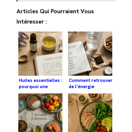
Articles Qui Pourraient Vous
Intéresser :
Huiles essentielles :
Comment retrouver
pourquoi une
de l’énergie
mauvaise dilution
rapidement :
transforme un soin
alimentation, sieste
en brûlure chimique
flash et mouvement