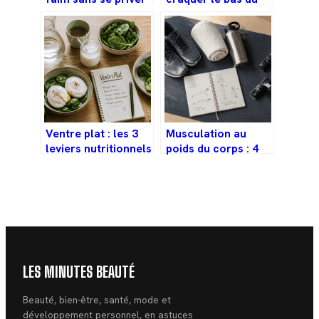
ni craquer dans la
dos en sécurité et
journée
sans douleur
Ventre plat : les 3
Musculation au
leviers nutritionnels
poids du corps : 4
pour déstocker
exercices
sans se priver
fondamentaux pour
bâtir un physique
athlétique sans
matériel
LES MINUTES BEAUTÉ
Beauté, bien-être, santé, mode et
développement personnel, en astuces