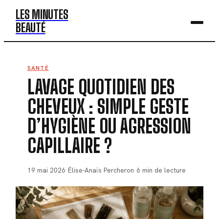
LES MINUTES
BEAUTÉ
BEAUTÉ
SANTÉ
LAVAGE QUOTIDIEN DES
MODE
CHEVEUX : SIMPLE GESTE
SANTÉ
D’HYGIÈNE OU AGRESSION
BIEN-ÊTRE
CAPILLAIRE ?
DÉV. PERSO
19 mai 2026
·
Élise-Anaïs Percheron
·
6 min de lecture