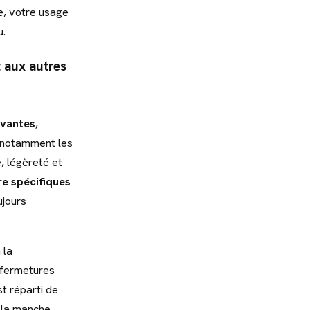
e, votre usage
u.
t aux autres
ovantes
,
z notamment les
, légèreté et
re spécifiques
ujours
 la
 fermetures
t réparti de
 la manche