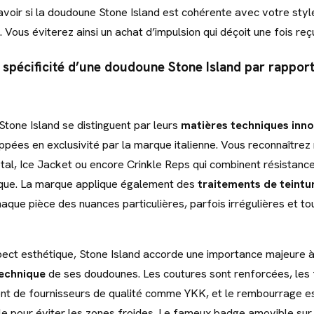
avoir si la doudoune Stone Island est cohérente avec votre styl
 Vous éviterez ainsi un achat d’impulsion qui déçoit une fois reç
a spécificité d’une doudoune Stone Island par rappor
tone Island se distinguent par leurs
matières techniques inn
pées en exclusivité par la marque italienne. Vous reconnaître
tal, Ice Jacket ou encore Crinkle Reps qui combinent résistance
ique. La marque applique également des
traitements de teintu
aque pièce des nuances particulières, parfois irrégulières et to
pect esthétique, Stone Island accorde une importance majeure à
technique
de ses doudounes. Les coutures sont renforcées, les
ent de fournisseurs de qualité comme YKK, et le rembourrage es
e pour éviter les zones froides. Le fameux badge amovible sur