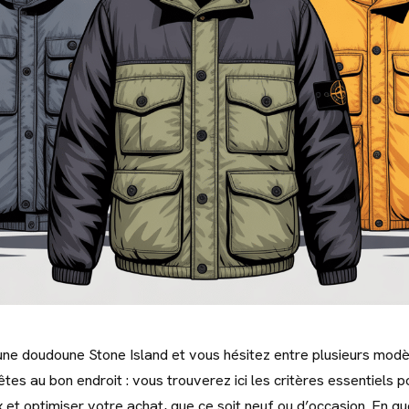
ne doudoune Stone Island et vous hésitez entre plusieurs modè
 êtes au bon endroit : vous trouverez ici les critères essentiels po
x et optimiser votre achat, que ce soit neuf ou d’occasion. En q