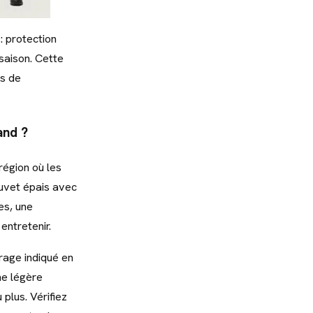
: protection
-saison. Cette
es de
and ?
région où les
uvet épais avec
es, une
entretenir.
age indiqué en
ne légère
plus. Vérifiez