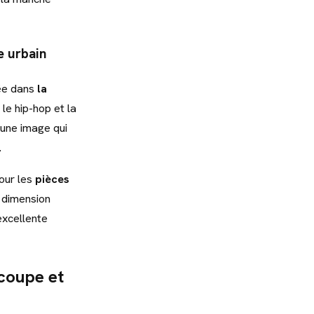
e urbain
sée dans
la
 le hip-hop et la
 une image qui
.
pour les
pièces
 dimension
excellente
 coupe et