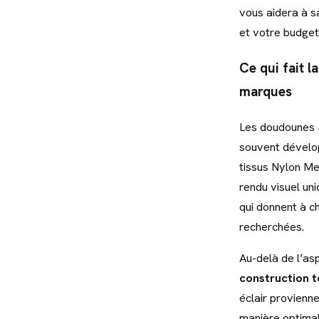
vous aidera à s
et votre budget.
Ce qui fait l
marques
Les doudounes S
souvent dévelop
tissus Nylon Me
rendu visuel un
qui donnent à ch
recherchées.
Au-delà de l’as
construction 
éclair provienn
manière optimal