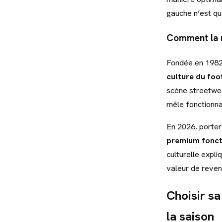
gauche n’est que 
Comment la m
Fondée en 1982
culture du foo
scène streetwea
mêle fonctionna
En 2026, porter
premium fonct
culturelle expl
valeur de reven
Choisir sa
la saison