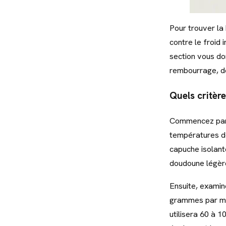
Pour trouver la 
contre le froid 
section vous do
rembourrage, de
Quels critèr
Commencez pa
températures de
capuche isolant
doudoune légère
Ensuite, examin
grammes par mèt
utilisera 60 à 