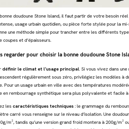
bonne doudoune Stone Island, il faut partir de votre besoin réel 
intense, usage urbain quotidien, ou pièce forte stylée pour la mi
nne une méthode simple pour trancher entre les différents typ
 coupes et d’épaisseurs.
es regarder pour choisir la bonne doudoune Stone Isl
r
définir le climat et l’usage principal
. Si vous vivez dans une 
scendent régulièrement sous zéro, privilégiez les modèles à d
e. Pour un usage urbain en ville avec des températures modéré
 en rembourrage synthétique sera plus polyvalente et facile à 
ez les
caractéristiques techniques
: le grammage du rembourr
re carré vous renseigne sur le niveau d’isolation. Une doudou
100g/m², tandis qu’une version grand froid montera à 200g/m² ou 